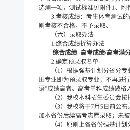
选测一项，测试标准见附件
1、附
3
.考核成绩：考生体育测试
则考核不合格，不予录取
。
（六）录取办法
1.综合成绩折算办法
综合
成绩
=
高考成绩
/高考满
2.确定预录取名单
（
1）根据强基计划分省分专
围专业即为预录取专业，不再进行
语”成绩高者。高考单科成绩破格
（
2）我校本科招生委员会按
（
3）我校将于
7
月
5日前公
加本省份后续高考志愿录取；未被
（
4）原则上各省份
强基计划