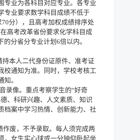
围专业为各科目对应专业。各专业
学专业要求数学
科目成绩不低于
求
70分），
且高考加权成绩
排序
处
业在高考改革省份要求
化学科目成
下的
分省分专业计划
6倍
以内。
请持本人二代身份证原件、准考证
我校通知为准。同时，学校考核工
通知。
录音录像。重点考察学生的“好奇
品德
、
科研兴趣
、人文
素质
、
知识
质档案中学习热情、创新能力、社
绩作废，
不予录取
。每人须完成两
项，女生实心球或一分钟仰卧起坐