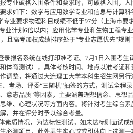
报专业破格入围条件和要求时，可破格入围，入
要求
如下：
数学与应用数学
专业和信息与计算科
学专业要求
物理科目成绩不低于
97分
（上海市要
专业计划
6
倍
以内；
应用化学
专业和生物工程专
），
且高考加权成绩
排序
处于
“专业志愿优先”规则
可登录报名系统在线打印准考证。
7
月
1
日入围考生
和体育测试），具体考核时间、地点以准考证和
作调整，将通过大连理工大学本科生招生网另行
考生、考场、评委“三随机”抽签的方式，测试全程
、意志品质”等因素，主要涵盖理想信念
、
思想
思维
、
心理状况
等方面内容。将针对考生综合素
解，并在评分时予以综合考量。
身体素质情况，为
达标性测试
，如未达标则面试成
生必测项目，此外男生实心球或引体向上选测一