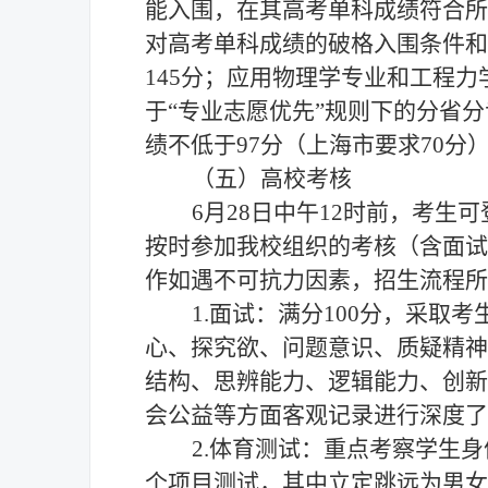
能入围，在其高考单科成绩符合所
对高考单科成绩的破格入围条件和
145分
；
应用物理学
专业和工程力
于
“专业志愿优先”规则下的
分省分
绩不低于
97分
（上海市要求
70分
（五）高校考核
6
月
2
8
日中午
12时前，考生
按时参加我校组织的考核（含面试
作如遇不可抗力因素，招生流程所
1.面试：
满分
100分，采取
心、探究欲、问题意识、质疑精神
结构、
思辨能力、逻辑
能力、
创新
会公益等方面客观记录进行深度了
2
.体育测试：重点考察学生
个项目测试，其中立定跳远为男女