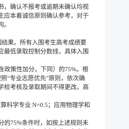
书，确认不报考或逾期未确认均视
生应本着诚信原则确认参考，对于
构。
围结果。所有入围考生高考成绩
要
应最低录取控制分数线，具体入围
含政策性加分，下同）的
75%
。根
按照
“专业
志愿
优先
”原则，依次确
学校考核及录取期间不得更改。高
算科学专业 N=
0.5
；应用物理学和
分的
75%条件时，如按上述规则未