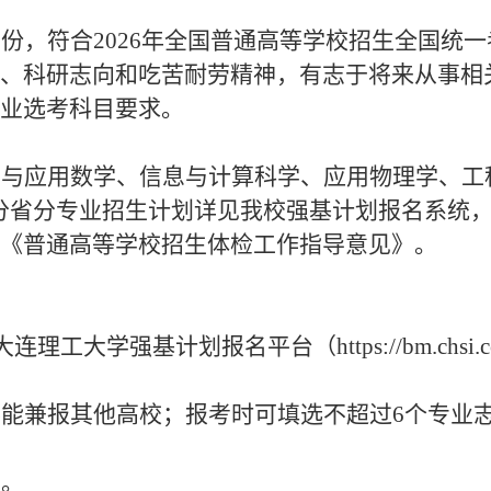
省份，符合
202
6
年全国普通高等学校招生全国统一
、科研志向
和
吃苦耐劳精神，
有志于将来从事相
业选考科目要求。
学与应用数学、信息与计算科学、应用物理学、工
体分省分专业招生计划详见我校强基计划报名系统
《普通高等学校招生体检工作指导意见》
。
大连理工大学强基计划报名平台（
https://bm.chsi
不能兼报
其他高校
；报考时可填选不超过
6个专业
考。