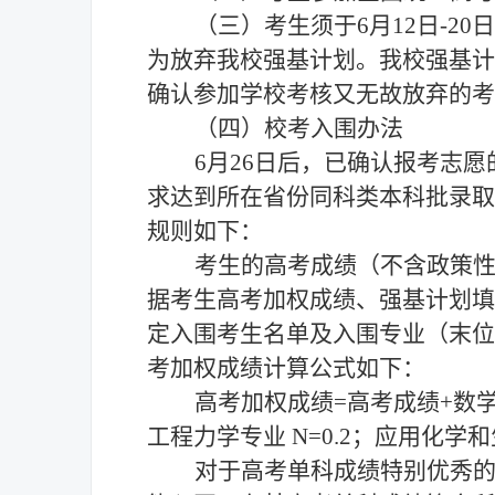
（三）考生须于
6月1
2
日
-
20
日
为放弃我校强基计划。我校强基计
确认参加学校考核又无故放弃的考
（四）校考入围办法
6
月
26
日后，已确认报考志愿
求达到所在省份同科类本科批录取
规则如下：
考生的
高考成绩（不含政策
据
考生
高考加权
成绩
、强基计划填
定
入围
考生名单及入围
专业
（末位
考加权成绩计算公式如下：
高考加权成绩
=高考成绩+数
工程力学专业
N=
0.2
；应用化学和
对于高考单科成绩特别优秀