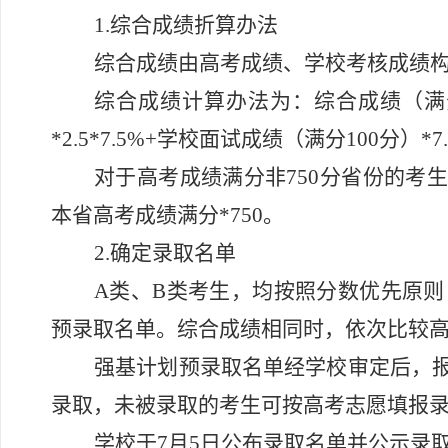
1.
综合成绩折算办法
综合成绩由高考成绩、学校考核成绩
综合成绩计算办法为：综合成绩（满
*2.5*7.5%+
学校面试成绩（满分
100
分）
*7
对于高考成绩满分非
750
分省份的考生
本省高考成绩满分
*750
。
2.
确定录取名单
A
类
、
B
类
考生，
均
按照分数优先原则
预录取名单。综合成绩相同时，依次比较
强基计划预录取名单经学校审定
后
，
录取，未被录取的考生可按高考志愿填报
学校于
7
月
5
日公布录取名单并公示录