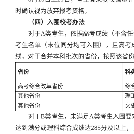
时确认视为放弃报考资格。
（四）入围校考办法
对于
A
类考生，依据高考成绩
（
不含任
考生名单
（
末位同分均可入围
）
，且高考
线，对于合并本科批次的省份，按照该省
省份
科
高考综合改革省份
综
其他省份
理
其他省份
文
对于
B
类考生，
未满足
A
类考生入围要
达到满分
或理科综合
成绩
达
285
分及以上，